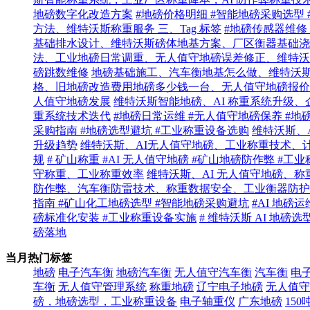
地磅数字化改造方案
#地磅价格明细 #智能地磅采购选型
方法、维特沃斯称重服务 三、Tag 标签
#地磅传感器维修
基础排水设计、维特沃斯磅体地基方案、厂区衡器基础浇
法、工业地磅日常调重、无人值守地磅误差修正、维特沃
磅跳数维修
地磅基础施工、汽车衡地基怎么做、维特沃
格、旧地磅改造费用地磅多少钱一台、无人值守地磅报价
人值守地磅发展
维特沃斯智能地磅、AI 称重系统升级
重系统技术迭代
#地磅日常运维 #无人值守地磅保养 #地
采购指南 #地磅选型避坑 #工业称重设备选购
维特沃斯、
升级趋势
维特沃斯、AI无人值守地磅、工业称重技术、
规
# 矿山称重 #AI 无人值守地磅 #矿山地磅防作弊 #工
守称重、工业称重效率
维特沃斯、AI 无人值守地磅、
防作弊、汽车衡防雷技术、称重数据安全、工业衡器防护
指南 #矿山化工地磅选型 #智能地磅采购避坑
#AI 地磅
磅标准化安装 #工业称重设备实施
# 维特沃斯 AI 地磅
磅落地
当月热门标签
地磅
电子汽车衡
地磅汽车衡
无人值守汽车衡
汽车衡
电
车衡
无人值守管理系统
称重地磅
辽宁电子地磅
无人值守
磅，地磅选型，工业称重设备
电子轴重仪
广东地磅
150