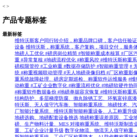
<
>
产品专题标签
最新标签
维特沃斯客户同行转介绍，称重品牌口碑，客户信任验证
设备
维特沃斯，称重系统，客户复购，项目交付，服务
地磅人工优化 #磅房岗位精简 #智能称重成本核算 #厂区
重 #异常复核 #地磅流程优化 #称重风控 #维特沃斯称重
磅权限管控 #工业称重 #数据存储防护 #智能称重管理
#
统 #称重视频联动管理 #无人地磅录像归档 #厂区称重影
重系统故障处理、磅房定期巡检、称重软件运维服务
#维
动称重 #工矿企业数字化 #称重流程优化 #地磅软硬件协
#称重软件数据备份 #地磅单据容灾恢复 #维特沃斯称重系
结构防护、多层梯度防腐、抛丸除锈工艺、环氧富锌底漆
特沃斯、无人值守汽车衡、智能称重系统、地磅技术、汽
厂智能计量系统、维特沃斯智能称重设备、人工称重升级
地磅选购、地磅配套设备挑选
地磅称重误差原因、工业
磅、生产物料计量、MES 对接称重系统、维特沃斯制造
重、工矿企业计量升级
数字化物流、物流无人值守称重、
斯智能称重系统，工业厂区称重降本，AI 防作弊称重