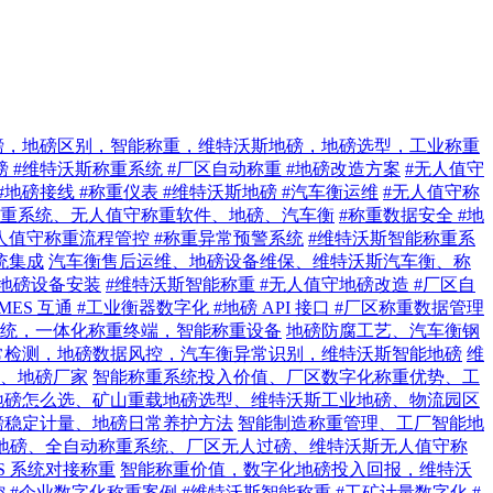
磅，地磅区别，智能称重，维特沃斯地磅，地磅选型，工业称重
磅 #维特沃斯称重系统 #厂区自动称重 #地磅改造方案
#无人值守
#地磅接线 #称重仪表 #维特沃斯地磅 #汽车衡运维
#无人值守称
重系统、无人值守称重软件、地磅、汽车衡
#称重数据安全 #地
无人值守称重流程管控 #称重异常预警系统
#维特沃斯智能称重系
统集成
汽车衡售后运维、地磅设备维保、维特沃斯汽车衡、称
区地磅设备安装
#维特沃斯智能称重 #无人值守地磅改造 #厂区自
MES 互通 #工业衡器数字化 #地磅 API 接口 #厂区称重数据管理
统，一体化称重终端，智能称重设备
地磅防腐工艺、汽车衡钢
常检测，地磅数据风控，汽车衡异常识别，维特沃斯智能地磅
维
、地磅厂家
智能称重系统投入价值、厂区数字化称重优势、工
地磅怎么选、矿山重载地磅选型、维特沃斯工业地磅、物流园区
磅稳定计量、地磅日常养护方法
智能制造称重管理、工厂智能地
地磅、全自动称重系统、厂区无人过磅、维特沃斯无人值守称
 系统对接称重
智能称重价值，数字化地磅投入回报，维特沃
控
#企业数字化称重案例 #维特沃斯智能称重 #工矿计量数字化 #