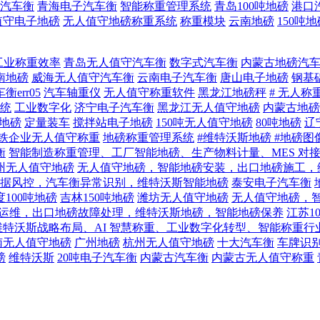
汽车衡
青海电子汽车衡
智能称重管理系统
青岛100吨地磅
港口
值守电子地磅
无人值守地磅称重系统
称重模块
云南地磅
150吨
工业称重效率
青岛无人值守汽车衡
数字式汽车衡
内蒙古地磅汽
南地磅
威海无人值守汽车衡
云南电子汽车衡
唐山电子地磅
钢基
衡err05
汽车轴重仪
无人值守称重软件
黑龙江地磅秤
# 无人称
统
工业数字化
济宁电子汽车衡
黑龙江无人值守地磅
内蒙古地磅
子地磅
定量装车
搅拌站电子地磅
150吨无人值守地磅
80吨地磅
辽
铁企业无人值守称重
地磅称重管理系统
#维特沃斯地磅 #地磅图
衡
智能制造称重管理、工厂智能地磅、生产物料计量、MES 对
州无人值守地磅
无人值守地磅，智能地磅安装，出口地磅施工，
据风控，汽车衡异常识别，维特沃斯智能地磅
泰安电子汽车衡
度100吨地磅
吉林150吨地磅
潍坊无人值守地磅
无人值守地磅，
磅运维，出口地磅故障处理，维特沃斯地磅，智能地磅保养
江苏1
维特沃斯战略布局、AI 智慧称重、工业数字化转型、智能称重行
南无人值守地磅
广州地磅
杭州无人值守地磅
十大汽车衡
车牌识
磅
维特沃斯
20吨电子汽车衡
内蒙古汽车衡
内蒙古无人值守称重