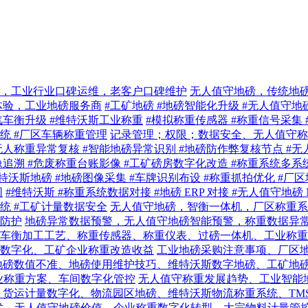
，工业行业口碑运维，老客户口碑维护
无人值守地磅，传统地
体验，工业地磅服务商
#工矿地磅 #地磅智能化升级 #无人值守地
汽车衡升级 #维特沃斯工业称重
#模拟称重传感器 #称重信号采集 
系统 #厂区车辆称重管理
记录管理；权限；数据安全、无人值守称
 无人称重异常复核 #智能地磅异常识别 #地磅防作弊复核节点 #
像追溯 #危废称重台账影像 #工矿磅房数字化改造 #称重系统多系
特沃斯地磅 #地磅图像采集 #车牌识别布设 #称重抓拍优化 #厂
同
#维特沃斯 #称重系统数据对接 #地磅 ERP 对接 #无人值守地磅 
统 #工矿计量数据安全
无人值守地磅，智衡一体机，厂区称重系
防护
地磅异常数据预警，无人值守地磅智能预警，称重数据异
车衡加工工艺、称重传感器、称重仪表、过磅一体机、工业称重
数字化、工矿企业称重改造收益
工业地磅采购注意事项、厂区
地磅数值不准、地磅使用维护技巧、维特沃斯数字地磅、工矿地
业称重方案、车间数字化管控
无人值守称重发展趋势、工业智能
货运计量数字化、物流园区地磅、维特沃斯物流称重系统、TMS
技术，无人值守地磅价值，企业称重数字化转型，大宗物料计量管