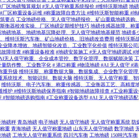
 #厂区地磅预算规划 #无人值守称重系统报价 #维特沃斯地磅
地磅
 #厂区称重设备运维 #称重故障自查方法 #维特沃斯智能称重 #
筑要点
工业地磅价格、无人值守地磅报价、矿山重载地磅选购
斯衡器校准实操、厂区地磅定期维护技巧
地磅传感器故障、称
斯地磅地基、地磅地基沉降处理、无人值守地磅地基规范
地磅多
、维特沃斯汽车衡、矿山地磅价格、旧地磅改造费用
维特沃斯战
、企业降本增效、地磅智能化改造、工业数字化价值
维特沃斯公司
磅故障排查 #称重设备校准
#地磅安装施工 #无人值守地磅调试 #
AI无人值守称重、企业成本管控、数字化管理、数据赋能决策
计量防作弊、工业数字化
# 港口称重 #物流地磅 #AI 无人值守 
业称重升级
维特沃斯、称重数据大脑、数据集成、企业数字化管理
称重系统技术、智能识别、数据大脑
维特沃斯、无人值守称重、智
维特沃斯、电子汽车衡、称重传感器、工业衡器工艺、高精度
运维维护 #维特沃斯地磅保养指南 #智能地磅故障排查 #工业称重
选型 #智能地磅选购指南 #工业称重设备选型 #AI 无人值守地磅适配
子地磅秤
青岛地磅
电子地磅
无人值守地磅
无人值守称重系统
防
称重
青海地磅
无人值守称重地磅
山东无人值守地磅
数字地磅
吨地磅
工地无人值守称重系统
四川汽车衡
工地地磅
150吨汽车衡