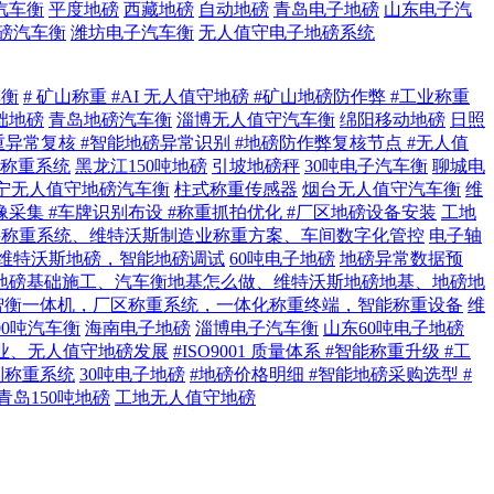
汽车衡
平度地磅
西藏地磅
自动地磅
青岛电子地磅
山东电子汽
地磅汽车衡
潍坊电子汽车衡
无人值守电子地磅系统
车衡
# 矿山称重 #AI 无人值守地磅 #矿山地磅防作弊 #工业称重
础地磅
青岛地磅汽车衡
淄博无人值守汽车衡
绵阳移动地磅
日照
重异常复核 #智能地磅异常识别 #地磅防作弊复核节点 #无人值
称重系统
黑龙江150吨地磅
引坡地磅秤
30吨电子汽车衡
聊城电
宁无人值守地磅汽车衡
柱式称重传感器
烟台无人值守汽车衡
维
像采集 #车牌识别布设 #称重抓拍优化 #厂区地磅设备安装
工地
接称重系统、维特沃斯制造业称重方案、车间数字化管控
电子轴
维特沃斯地磅，智能地磅调试
60吨电子地磅
地磅异常数据预
地磅基础施工、汽车衡地基怎么做、维特沃斯地磅地基、地磅地
智衡一体机，厂区称重系统，一体化称重终端，智能称重设备
维
00吨汽车衡
海南电子地磅
淄博电子汽车衡
山东60吨电子地磅
业、无人值守地磅发展
#ISO9001 质量体系 #智能称重升级 #工
别称重系统
30吨电子地磅
#地磅价格明细 #智能地磅采购选型 #
青岛150吨地磅
工地无人值守地磅