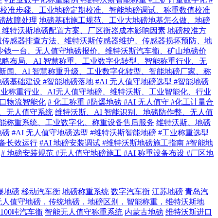
校准步骤、工业地磅定期校准、智能地磅调试、称重数值校准
地磅故障处理
地磅基础施工规范、工业大地磅地基怎么做、地磅
、维特沃斯地磅配置方案、厂区衡器成本影响因素
地磅校准方
重传感器排查方法、维特沃斯传感器维护、传感器损坏预防、地
少钱一台、无人值守地磅报价、维特沃斯汽车衡、矿山地磅价
略布局、AI 智慧称重、工业数字化转型、智能称重行业、无
新闻、AI 智慧称重升级、工业数字化转型、智能地磅厂家、称
地磅基础建设 #智能地磅落地
#AI 无人值守地磅选型 #智能地磅
工业称重行业、AI无人值守地磅、维特沃斯、工业智能化、行业
#港口物流智能化
# 化工称重 #防爆地磅 #AI 无人值守 #化工计量合
、无人值守系统
维特沃斯、AI 智能识别、地磅防作弊、无人值
能称重系统、工业数字化、称重设备售后服务
维特沃斯、地磅
地磅
#AI 无人值守地磅选型 #维特沃斯智能地磅 #工业称重选型
设备长效运行
#AI 地磅安装调试 #维特沃斯地磅施工指南 #智能地
# 地磅安装规范 #无人值守地磅施工 #AI 称重设备布设 #厂区地
爆地磅
移动汽车衡
地磅称重系统
数字汽车衡
江苏地磅
青岛汽
无人值守地磅，传统地磅，地磅区别，智能称重，维特沃斯地
100吨汽车衡
智能无人值守称重系统
内蒙古地磅
维特沃斯进口