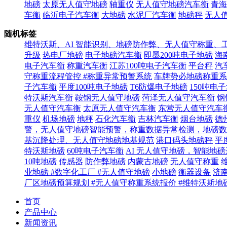
地磅
太原无人值守地磅
轴重仪
无人值守地磅汽车衡
青海
车衡
临沂电子汽车衡
大地磅
水泥厂汽车衡
地磅秤
无人
随机标签
维特沃斯、AI 智能识别、地磅防作弊、无人值守称重、
升级
热电厂地磅
电子地磅汽车衡
即墨200吨电子地磅
海
电子汽车衡
称重汽车衡
江苏100吨电子汽车衡
平台秤
汽车
守称重流程管控 #称重异常预警系统
车牌势必地磅称重系
子汽车衡
平度100吨电子地磅
T6防爆电子地磅
150吨电
特沃斯汽车衡
鞍钢无人值守地磅
菏泽无人值守汽车衡
钢
无人值守汽车衡
太原无人值守汽车衡
东营无人值守汽车
重仪
机场地磅
地秤
石化汽车衡
吉林汽车衡
烟台地磅
德
警，无人值守地磅智能预警，称重数据异常检测，地磅数
基沉降处理、无人值守地磅地基规范
港口码头地磅秤
平
特沃斯地磅
60吨电子汽车衡
AI 无人值守地磅，智能地
10吨地磅
传感器
防作弊地磅
内蒙古地磅
无人值守称重
业地磅 #数字化工厂 #无人值守地磅
小地磅
衡器设备
济
厂区地磅预算规划 #无人值守称重系统报价 #维特沃斯地
首页
产品中心
新闻资讯