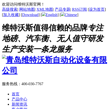
欢迎访问维特沃斯官网！
高级搜索
|
网站地图
|
XML地图
|
产品专题
|
RSS订阅
[
设为首页
]
[
加入收藏
] [
Download
] [
English
] [
Chinese
]
维特沃斯值得信赖的品牌
专注
地磅、汽车衡、无人值守研发
生产安装一条龙服务
服务热线：
400-030-7767
首页
产品中心
新闻资讯