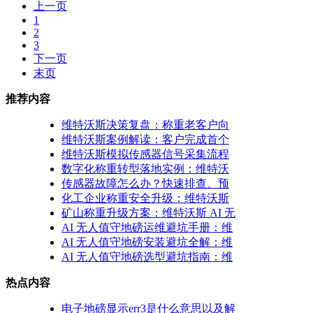
上一页
1
2
3
下一页
末页
推荐内容
维特沃斯决策复盘：称重老客户向
维特沃斯案例解读：客户完成首个
维特沃斯模拟传感器信号采集流程
数字化称重转型落地实例：维特沃
传感器故障怎么办？快速排查、预
化工企业称重安全升级：维特沃斯
矿山称重升级方案：维特沃斯 AI 无
AI 无人值守地磅运维避坑手册：维
AI 无人值守地磅安装避坑全解：维
AI 无人值守地磅选型避坑指南：维
热点内容
电子地磅显示err3是什么意思以及解